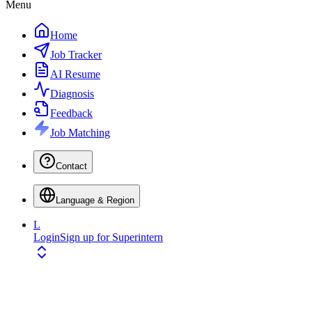
Menu
Home
Job Tracker
AI Resume
Diagnosis
Feedback
Job Matching
Contact
Language & Region
L
Login
Sign up for Superintern